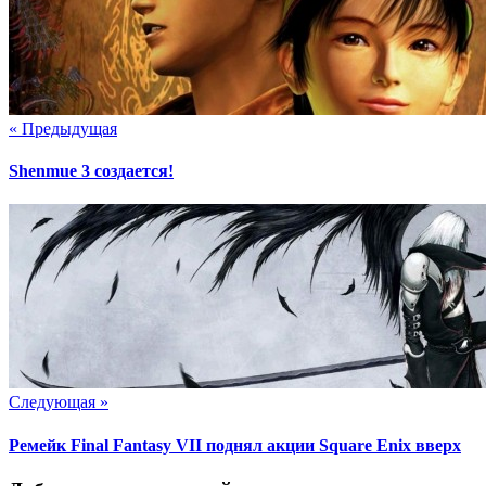
« Предыдущая
Shenmue 3 создается!
Следующая »
Ремейк Final Fantasy VII поднял акции Square Enix вверх