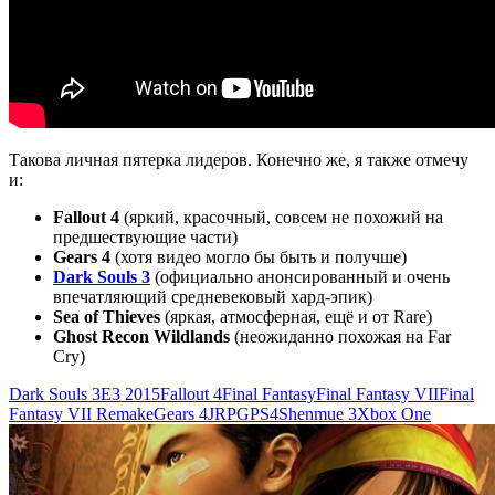
Такова личная пятерка лидеров. Конечно же, я также отмечу
и:
Fallout 4
(яркий, красочный, совсем не похожий на
предшествующие части)
Gears 4
(хотя видео могло бы быть и получше)
Dark Souls 3
(официально анонсированный и очень
впечатляющий средневековый хард-эпик)
Sea of Thieves
(яркая, атмосферная, ещё и от Rare)
Ghost Recon Wildlands
(неожиданно похожая на Far
Cry)
Dark Souls 3
E3 2015
Fallout 4
Final Fantasy
Final Fantasy VII
Final
Fantasy VII Remake
Gears 4
JRPG
PS4
Shenmue 3
Xbox One