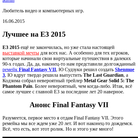
admin
Любитель видео и компьютерных игр.
16.06.2015
Лучшее на E3 2015
Е3 2015
ещё не закончилась, но уже стала настоящей
выставкой мечты
для всех нас. А особенно для тех игроков,
которые начинали свои виртуальные путешествия в далеких
90-х годах. Да, да, наконец-то нам представили долгожданный
ремейк
Final Fantasy VII
, Ю Судзуки решил создать
Shenmue
3
, IO вдруг твердо решила выпустить
The Last Guardian
, а
Кодзима собрал невероятный трейлер
Metal Gear Solid 5: The
Phantom Pain
. Более невероятный, чем когда-либо. Итак, всё
самое лучшее с главной E3 за последние лет 20 наверное.
Анонс Final Fantasy VII
Разумеется, первое место я отдам Final Fantasy VII. Этого
ремейка мы все ждем уже 20 лет. И вот наконец-то дождемся.
Всё, что есть, вот этот ролик. Но и этого уже много!